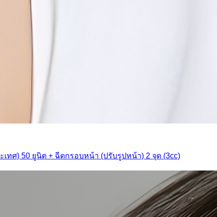
ทศ) 50 ยูนิต + ฉีดกรอบหน้า (ปรับรูปหน้า) 2 จุด (3cc)